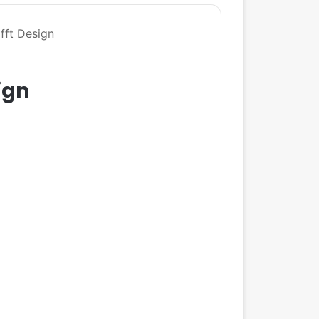
ifft Design
ign