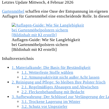
Letztes Update Mittwoch, 4 Februar 2026
Gartenmöbel
schaffen eine Oase der Entspannung im eigenen Gr
Auflagen für Gartenmöbel eine entscheidende Rolle. In diesem
Auflagen-Guide: Wie Sie Langlebigkeit
bei Gartenmöbelpolstern sichern
[Bildinhalt mit KI erstellt]
Inhaltsverzeichnis
1.
Materialkunde: Die Basis für Beständigkeit
1.1.
Wetterfeste Stoffe wählen
1.2.
Atmungsaktivität nicht außer Acht lassen
2.
Reinigung und Pflege: So bleiben Ihre Polster frisch
2.1.
Regelmäßiges Absaugen und Abwischen
2.2.
Fleckenbehandlung mit Bedacht
3.
Aufbewahrung: Der Schlüssel zur Verlängerung der L
3.1.
Trockene Lagerung im Winter
3.2.
Schutz vor Ungeziefer