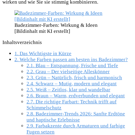
wirken und wie Sie sie stimmig kombinieren.
Badezimmer-Farben: Wirkung & Ideen
[Bildinhalt mit KI erstellt]
Inhaltsverzeichnis
1.
Das Wichtigste in Kürze
2.
Welche Farben passen am besten ins Badezimmer?
2.1.
Blau – Entspannung, Frische und Tiefe
2.2.
Grau – Der vielseitige Alleskönner
2.3.
Grün – Natürlich, frisch und harmonisch
2.4.
Schwarz – Mutig, modern und elegant
2.5.
Weiß – Zeitlos, klar und wandelbar
2.6.
Braun – Warm, erdverbunden und elegant
2.7.
Die richtige Farbart: Technik trifft auf
Schimmelschutz
2.8.
Badezimmer-Trends 2026: Sanfte Erdtöne
und haptische Erlebnisse
2.9.
Farbakzente durch Armaturen und farbige
Fugen setzen