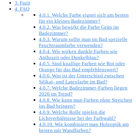
3.
Fazit
4.
FAQ
4.0.1.
Welche Farbe eignet sich am besten
für ein kleines Badezimmer?
4.0.2.
Was bewirkt die Farbe Grün im
Badezimmer?
4.0.3.
Warum sollte man im Bad spezielle
Feuchtraumfarbe verwenden?
4.0.4.
Wie wirken dunkle Farben wie
Anthrazit oder Dunkelblau?
4.0.5.
Sind knallige Farben wie Rot oder
Orange für das Bad empfehlenswert?
4.0.6.
Was ist der Unterschied zwischen
Silikat- und Latexfarbe im Bad?
4.0.7.
Welche Badezimmer-Farben liegen
2026 im Trend?
4.0.8.
Wie kann man Farben ohne Streichen
ins Bad bringen?
4.0.9.
Welche Rolle spielen die
Lichtverhältnisse bei der Farbwahl?
4.0.10.
Wie kombiniert man Holzoptik am
besten mit Wandfarben?