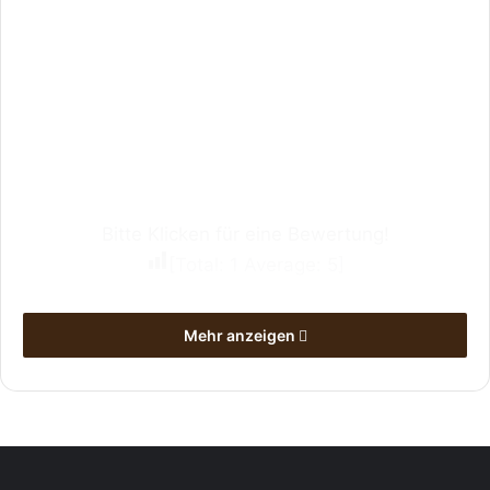
Bitte Klicken für eine Bewertung!
[Total:
1
Average:
5
]
Mehr anzeigen