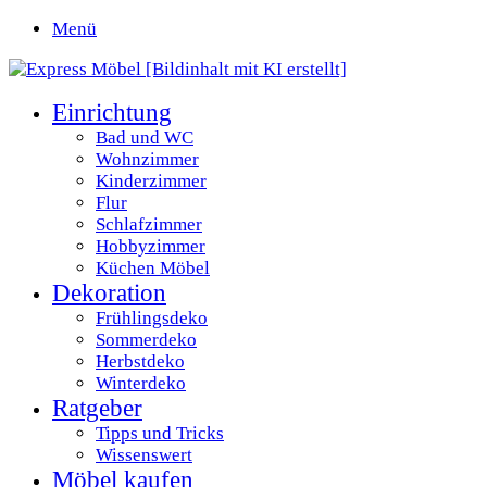
Menü
Einrichtung
Bad und WC
Wohnzimmer
Kinderzimmer
Flur
Schlafzimmer
Hobbyzimmer
Küchen Möbel
Dekoration
Frühlingsdeko
Sommerdeko
Herbstdeko
Winterdeko
Ratgeber
Tipps und Tricks
Wissenswert
Möbel kaufen