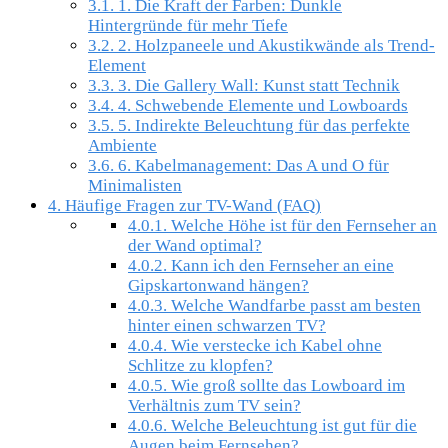
3.1.
1. Die Kraft der Farben: Dunkle
Hintergründe für mehr Tiefe
3.2.
2. Holzpaneele und Akustikwände als Trend-
Element
3.3.
3. Die Gallery Wall: Kunst statt Technik
3.4.
4. Schwebende Elemente und Lowboards
3.5.
5. Indirekte Beleuchtung für das perfekte
Ambiente
3.6.
6. Kabelmanagement: Das A und O für
Minimalisten
4.
Häufige Fragen zur TV-Wand (FAQ)
4.0.1.
Welche Höhe ist für den Fernseher an
der Wand optimal?
4.0.2.
Kann ich den Fernseher an eine
Gipskartonwand hängen?
4.0.3.
Welche Wandfarbe passt am besten
hinter einen schwarzen TV?
4.0.4.
Wie verstecke ich Kabel ohne
Schlitze zu klopfen?
4.0.5.
Wie groß sollte das Lowboard im
Verhältnis zum TV sein?
4.0.6.
Welche Beleuchtung ist gut für die
Augen beim Fernsehen?