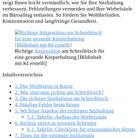
zeigt Ihnen leicht verständlich, wie Sie Ihre Sitzhaltung
verbessern, Fehlstellungen vermeiden und Ihre Wirbelsäule
im Büroalltag entlasten. So fördern Sie Wohlbefinden,
Konzentration und langfristige Gesundheit.
Richtige
Sitzposition
am Schreibtisch für
eine gesunde Körperhaltung [Bildinhalt
mit KI erstellt]
Inhaltsverzeichnis
1.
Das Wichtigste in Kürze
2.
Wie sitzt man richtig am Schreibtisch?
3.
Die richtige Sitzhaltung am Schreibtisch
4.
Häufige Fehler beim Sitzen
5.
Wichtige Aspekte der richtigen Sitzhaltung
5.1.
Tabelle: Aufbau der Wirbelsäule
6.
Richtig sitzen in wenigen Schritten
6.1.
Tabelle: Checkliste für ergonomisches Sitzen
7.
Tipps für die optimale Sitzhaltung