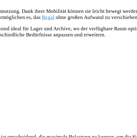
umnutzung. Dank ihrer Mobilität können sie leicht bewegt werde
ermöglichen es, das
Regal
ohne großen Aufwand zu verschieben
Sie sind ideal für Lager und Archive, wo der verfügbare Raum op
rschiedliche Bedürfnisse anpassen und erweitern.
s ist entscheidend, die maximale Belastung zu kennen, um die Si