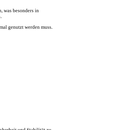
n, was besonders in
.
timal genutzt werden muss.
cherheit und Stabilität zu