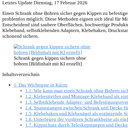
Letztes Update Dienstag, 17 Februar 2026
Einen Schrank ohne Bohren sicher gegen Kippen zu befestige
problemlos möglich. Diese Methoden eignen sich ideal für M
Entscheidend sind saubere Oberflächen, hochwertige Produkt
Klebeband, selbstklebenden Adaptern, Klebehaken, Druckstang
schonend sichern.
Schrank gegen kippen sichern ohne
bohren [Bildinhalt mit KI erstellt]
Inhaltsverzeichnis
1.
Das Wichtigste in Kürze
1.1.
Wie kann man einen Schrank ohne Bohren sich
1.2.
Klebestreifen und Montage-Klebeband als einf
1.3.
Selbstklebende Adapter- und Befestigungssyst
1.4.
Spannstangen zwischen Schrank und Decke für 
1.5.
Klebehaken und Klebenägel als ergänzende S
1.6.
Unterlegen der vorderen Schrankbeine als e
1.7.
Kippschutz durch Teleskopstangen und Decke