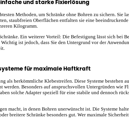
nfache und starke Fixierlösung
testen Methoden, um Schränke ohne Bohren zu sichern. Sie lass
en, staubfreien Oberflächen entfalten sie eine beeindruckende
hreren Kilogramm.
Schränke. Ein weiterer Vorteil: Die Befestigung lässt sich bei B
 Wichtig ist jedoch, dass Sie den Untergrund vor der Anwendu
it.
systeme für maximale Haftkraft
dung als herkömmliche Klebestreifen. Diese Systeme bestehen a
t werden. Besonders auf anspruchsvollen Untergründen wie Fli
aben solche Adapter speziell für eine stabile und dennoch rück
gen macht, in denen Bohren unerwünscht ist. Die Systeme halt
oder breitere Schränke besonders gut. Wer maximale Sicherheit m