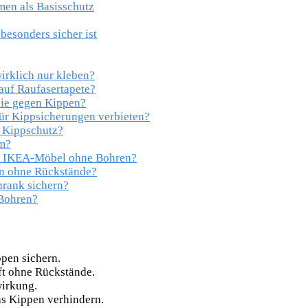
men als Basisschutz
esonders sicher ist
rklich nur kleben?
auf Raufasertapete?
sie gegen Kippen?
ür Kippsicherungen verbieten?
 Kippschutz?
m?
ür IKEA-Möbel ohne Bohren?
en ohne Rückstände?
hrank sichern?
 Bohren?
pen sichern.
ft ohne Rückstände.
wirkung.
s Kippen verhindern.