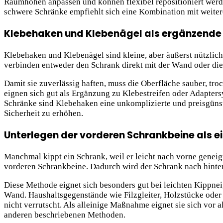
Raumhöhen anpassen und können flexibel repositioniert werden
schwere Schränke empfiehlt sich eine Kombination mit weite
Klebehaken und Klebenägel als ergänzende
Klebehaken und Klebenägel sind kleine, aber äußerst nützlic
verbinden entweder den Schrank direkt mit der Wand oder die
Damit sie zuverlässig haften, muss die Oberfläche sauber, tro
eignen sich gut als Ergänzung zu Klebestreifen oder Adaptersy
Schränke sind Klebehaken eine unkomplizierte und preisgünst
Sicherheit zu erhöhen.
Unterlegen der vorderen Schrankbeine als
Manchmal kippt ein Schrank, weil er leicht nach vorne geneig
vorderen Schrankbeine. Dadurch wird der Schrank nach hinten 
Diese Methode eignet sich besonders gut bei leichten Kippnei
Wand. Haushaltsgegenstände wie Filzgleiter, Holzstücke oder s
nicht verrutscht. Als alleinige Maßnahme eignet sie sich vor 
anderen beschriebenen Methoden.