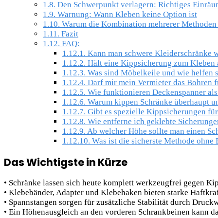
1.8.
Den Schwerpunkt verlagern: Richtiges Einräu
1.9.
Warnung: Wann Kleben keine Option ist
1.10.
Warum die Kombination mehrerer Methoden b
1.11.
Fazit
1.12.
FAQ:
1.12.1.
Kann man schwere Kleiderschränke wi
1.12.2.
Hält eine Kippsicherung zum Kleben 
1.12.3.
Was sind Möbelkeile und wie helfen 
1.12.4.
Darf mir mein Vermieter das Bohren f
1.12.5.
Wie funktionieren Deckenspanner als
1.12.6.
Warum kippen Schränke überhaupt u
1.12.7.
Gibt es spezielle Kippsicherungen f
1.12.8.
Wie entferne ich geklebte Sicherung
1.12.9.
Ab welcher Höhe sollte man einen Sc
1.12.10.
Was ist die sicherste Methode ohne
Das Wichtigste in Kürze
• Schränke lassen sich heute komplett werkzeugfrei gegen Kip
• Klebebänder, Adapter und Klebehaken bieten starke Haftkra
• Spannstangen sorgen für zusätzliche Stabilität durch Druck
• Ein Höhenausgleich an den vorderen Schrankbeinen kann da