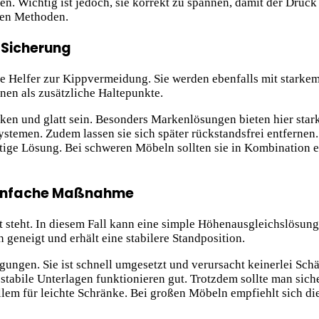
. Wichtig ist jedoch, sie korrekt zu spannen, damit der Druck 
ren Methoden.
 Sicherung
he Helfer zur Kippvermeidung. Sie werden ebenfalls mit starke
nen als zusätzliche Haltepunkte.
cken und glatt sein. Besonders Markenlösungen bieten hier star
stemen. Zudem lassen sie sich später rückstandsfrei entfernen. 
ige Lösung. Bei schweren Möbeln sollten sie in Kombination e
 einfache Maßnahme
t steht. In diesem Fall kann eine simple Höhenausgleichslösung
geneigt und erhält eine stabilere Standposition.
gungen. Sie ist schnell umgesetzt und verursacht keinerlei Sc
tabile Unterlagen funktionieren gut. Trotzdem sollte man siche
allem für leichte Schränke. Bei großen Möbeln empfiehlt sich d