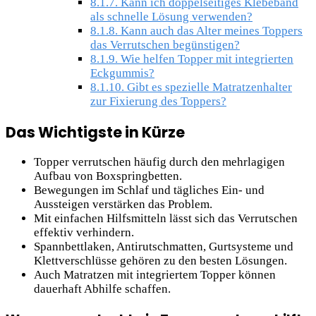
8.1.7.
Kann ich doppelseitiges Klebeband
als schnelle Lösung verwenden?
8.1.8.
Kann auch das Alter meines Toppers
das Verrutschen begünstigen?
8.1.9.
Wie helfen Topper mit integrierten
Eckgummis?
8.1.10.
Gibt es spezielle Matratzenhalter
zur Fixierung des Toppers?
Das Wichtigste in Kürze
Topper verrutschen häufig durch den mehrlagigen
Aufbau von Boxspringbetten.
Bewegungen im Schlaf und tägliches Ein- und
Aussteigen verstärken das Problem.
Mit einfachen Hilfsmitteln lässt sich das Verrutschen
effektiv verhindern.
Spannbettlaken, Antirutschmatten, Gurtsysteme und
Klettverschlüsse gehören zu den besten Lösungen.
Auch Matratzen mit integriertem Topper können
dauerhaft Abhilfe schaffen.