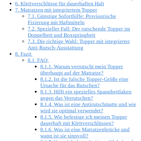
6.
Klettverschlüsse für dauerhaften Halt
7.
Matratzen mit integriertem Topper
7.1.
Günstige Soforthilfe: Provisorische
Fixierung mit Haftmitteln
7.2.
Spezieller Fall: Der rutschende Topper im
Doppelbett und Boxspringbett
7.3.
Die richtige Wahl: Topper mit integrierter
Anti-Rutsch-Ausstattung
8.
Fazit
8.1.
FAQ:
8.1.1.
Warum verrutscht mein Topper
überhaupt auf der Matratze?
8.1.2.
Ist die falsche Topper-Größe eine
Ursache für das Rutschen?
8.1.3.
Hilft ein spezielles Spannbettlaken
gegen das Verrutschen?
8.1.4.
Was ist eine Antirutschmatte und wie
wird sie optimal verwendet?
8.1.5.
Wie befestige ich meinen Topper
dauerhaft mit Klettverschlüssen?
8.1.6.
Was ist eine Matratzenbrücke und
wann ist sie sinnvoll?