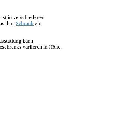
 ist in verschiedenen
 was dem
Schrank
ein
usstattung kann
schranks variieren in Höhe,