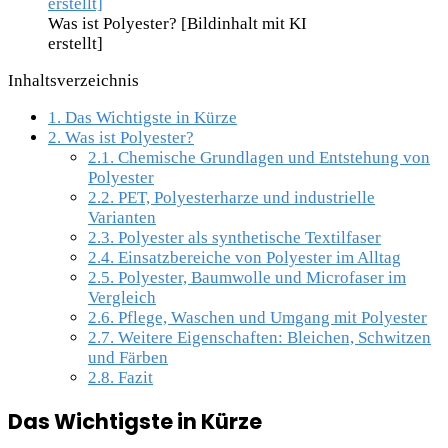
Was ist Polyester? [Bildinhalt mit KI
erstellt]
Inhaltsverzeichnis
1.
Das Wichtigste in Kürze
2.
Was ist Polyester?
2.1.
Chemische Grundlagen und Entstehung von
Polyester
2.2.
PET, Polyesterharze und industrielle
Varianten
2.3.
Polyester als synthetische Textilfaser
2.4.
Einsatzbereiche von Polyester im Alltag
2.5.
Polyester, Baumwolle und Microfaser im
Vergleich
2.6.
Pflege, Waschen und Umgang mit Polyester
2.7.
Weitere Eigenschaften: Bleichen, Schwitzen
und Färben
2.8.
Fazit
Das Wichtigste in Kürze