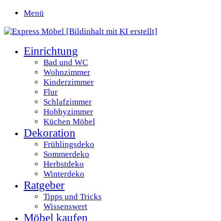
Menü
Einrichtung
Bad und WC
Wohnzimmer
Kinderzimmer
Flur
Schlafzimmer
Hobbyzimmer
Küchen Möbel
Dekoration
Frühlingsdeko
Sommerdeko
Herbstdeko
Winterdeko
Ratgeber
Tipps und Tricks
Wissenswert
Möbel kaufen