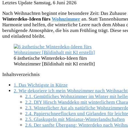
Letztes Update Samstag, 6 Juni 2026
Nach Weihnachten beginnt eine besondere Zeit: Das Zuhause s
Winterdeko-Ideen fürs
Wohnzimmer
an. Statt Tannenbäume
Harmonie und helfen, die winterliche Leere nach dem Abbau 
beruhigende Atmosphäre, die bis zum Frühling trägt. Diese s
und einladend bleibt.
6 ästhetische Winterdeko-Ideen fürs
Wohnzimmer [Bildinhalt mit KI erstellt]
Inhaltsverzeichnis
1.
Das Wichtigste in Kürze
2.
Wie dekoriere ich mein Wohnzimmer nach Weihnachte
2.1.
Gemütliches Wohnzimmer im Winter mit hellen
2.2.
DIY Hirsch Wanddeko mit winterlichem Chara
2.3.
Winterlicher Ast als natürliche Wohnzimmerd
2.4.
Papierschneeflocken und Girlanden für leicht
2.5.
Glaskugeln mit Miniatur-Winterlandschaften
2.6.
Der sanfte Übergang: Winterdeko nach Weihna