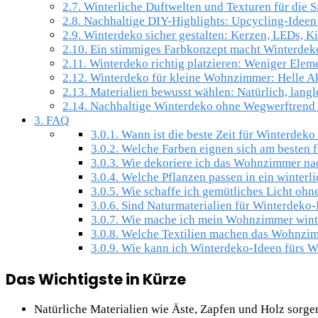
2.7.
Winterliche Duftwelten und Texturen für die S
2.8.
Nachhaltige DIY-Highlights: Upcycling-Ideen 
2.9.
Winterdeko sicher gestalten: Kerzen, LEDs, K
2.10.
Ein stimmiges Farbkonzept macht Winterdeko
2.11.
Winterdeko richtig platzieren: Weniger Eleme
2.12.
Winterdeko für kleine Wohnzimmer: Helle Akz
2.13.
Materialien bewusst wählen: Natürlich, langl
2.14.
Nachhaltige Winterdeko ohne Wegwerftrend
3.
FAQ
3.0.1.
Wann ist die beste Zeit für Winterde
3.0.2.
Welche Farben eignen sich am besten f
3.0.3.
Wie dekoriere ich das Wohnzimmer nac
3.0.4.
Welche Pflanzen passen in ein winter
3.0.5.
Wie schaffe ich gemütliches Licht oh
3.0.6.
Sind Naturmaterialien für Winterdeko
3.0.7.
Wie mache ich mein Wohnzimmer winter
3.0.8.
Welche Textilien machen das Wohnzim
3.0.9.
Wie kann ich Winterdeko-Ideen fürs 
Das Wichtigste in Kürze
Natürliche Materialien wie Äste, Zapfen und Holz sorg