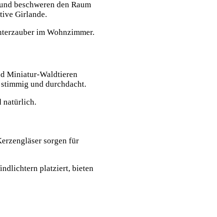
ig und beschweren den Raum
tive Girlande.
 Winterzauber im Wohnzimmer.
nd Miniatur-Waldtieren
o stimmig und durchdacht.
 natürlich.
Kerzengläser sorgen für
dlichtern platziert, bieten