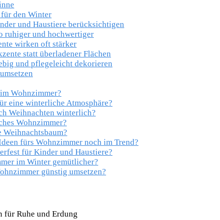
inne
für den Winter
inder und Haustiere berücksichtigen
 ruhiger und hochwertiger
nte wirken oft stärker
ente statt überladener Flächen
ebig und pflegeleicht dekorieren
 umsetzen
ko im Wohnzimmer?
ür eine winterliche Atmosphäre?
h Weihnachten winterlich?
liches Wohnzimmer?
ne Weihnachtsbaum?
-Ideen fürs Wohnzimmer noch im Trend?
fest für Kinder und Haustiere?
mer im Winter gemütlicher?
Wohnzimmer günstig umsetzen?
en für Ruhe und Erdung