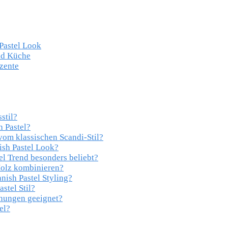
Pastel Look
nd Küche
zente
stil?
h Pastel?
vom klassischen Scandi-Stil?
sh Pastel Look?
l Trend besonders beliebt?
Holz kombinieren?
ish Pastel Styling?
stel Stil?
hnungen geeignet?
el?