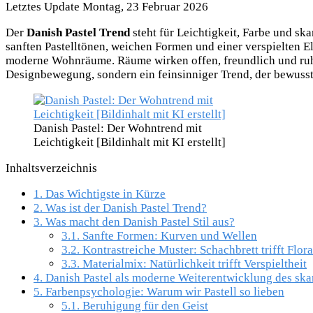
Letztes Update Montag, 23 Februar 2026
Der
Danish Pastel Trend
steht für Leichtigkeit, Farbe und sk
sanften Pastelltönen, weichen Formen und einer verspielten El
moderne Wohnräume. Räume wirken offen, freundlich und ruhig –
Designbewegung, sondern ein feinsinniger Trend, der bewusst
Danish Pastel: Der Wohntrend mit
Leichtigkeit [Bildinhalt mit KI erstellt]
Inhaltsverzeichnis
1.
Das Wichtigste in Kürze
2.
Was ist der Danish Pastel Trend?
3.
Was macht den Danish Pastel Stil aus?
3.1.
Sanfte Formen: Kurven und Wellen
3.2.
Kontrastreiche Muster: Schachbrett trifft Flora
3.3.
Materialmix: Natürlichkeit trifft Verspieltheit
4.
Danish Pastel als moderne Weiterentwicklung des sk
5.
Farbenpsychologie: Warum wir Pastell so lieben
5.1.
Beruhigung für den Geist