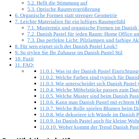
5.2.
Hellt die Stimmung auf
5.3.
Optische Raumvergrößerung
6.
Organische Formen statt strenger Geometrie
7.
Leichte Materialien für ein luftiges Raumgefühl
7.1.
Mustermix und organische Formen im Danish 
7.2.
Danish Pastel für jeden Raum: Home Office u
7.3.
Das perfekte Licht: Pilzlampen und farbige Ak
8.
Für wen eignet sich der Danish Pastel Look?
9.
So stylen Sie Ihr Zuhause im Danish Pastel Stil
10.
Fazit
11.
FAQ:
11.0.1.
Was ist der Danish Pastel Einrichtungs
11.0.2.
Welche Farben sind typisch für Danis
11.0.3.
Wie unterscheidet sich Danish Pastel 
11.0.4.
Welche Möbelstücke passen zum Dani
11.0.5.
Welche Muster sind beim Danish Paste
11.0.6.
Kann man Danish Pastel mit echtem 
11.0.7.
Welche Rolle spielen Blumen beim Dan
11.0.8.
Wie dekoriere ich Wände im Danish Pa
11.0.9.
Ist Danish Pastel auch für kleine Wo
11.0.10.
Woher kommt der Trend Danish Past