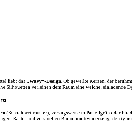
tel liebt das
„Wavy“-Design
. Ob gewellte Kerzen, der berüh
he Silhouetten verleihen dem Raum eine weiche, einladende D
ora
ern
(Schachbrettmuster), vorzugsweise in Pastellgrün oder Flied
rengem
Raster und verspielten Blumenmotiven erzeugt den typis