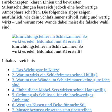
Farbkonzepten, klaren Linien und bewussten
Stilentscheidungen lässt sich jedoch eine hochwertige
Atmosphäre schaffen. Die folgenden Tipps zeigen
ausführlich, wie dein Schlafzimmer stilvoll, ruhig und wertig
wirkt – und warum rote Wände dabei meist die falsche Wahl
sind.
Einrichtungsfehler im Schlafzimmer: So
wirkt es edel [Bildinhalt mit KI erstellt]
Inhaltsverzeichnis
1.
Das Wichtigste in Kürze
2.
Warum wirkt ein Schlafzimmer schnell billig?
3.
Warum rote Wände im Schlafzimmer keine gute Idee
sind
4.
Einheitliche Möbel-Sets wirken schnell langweilig
5.
Ordnung als Schlüssel für ein hochwertiges
Ambiente
6.
Weniger Kissen und Deko für mehr Stil
7.
Muster bewusst einsetzen statt übertreiben