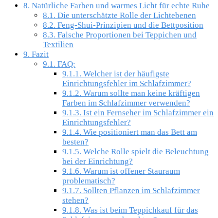
8.
Natürliche Farben und warmes Licht für echte Ruhe
8.1.
Die unterschätzte Rolle der Lichtebenen
8.2.
Feng-Shui-Prinzipien und die Bettposition
8.3.
Falsche Proportionen bei Teppichen und
Textilien
9.
Fazit
9.1.
FAQ:
9.1.1.
Welcher ist der häufigste
Einrichtungsfehler im Schlafzimmer?
9.1.2.
Warum sollte man keine kräftigen
Farben im Schlafzimmer verwenden?
9.1.3.
Ist ein Fernseher im Schlafzimmer ein
Einrichtungsfehler?
9.1.4.
Wie positioniert man das Bett am
besten?
9.1.5.
Welche Rolle spielt die Beleuchtung
bei der Einrichtung?
9.1.6.
Warum ist offener Stauraum
problematisch?
9.1.7.
Sollten Pflanzen im Schlafzimmer
stehen?
9.1.8.
Was ist beim Teppichkauf für das