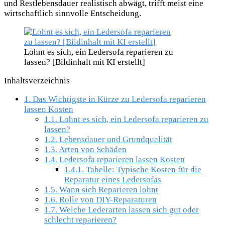
und Restlebensdauer realistisch abwägt, trifft meist eine
wirtschaftlich sinnvolle Entscheidung.
Lohnt es sich, ein Ledersofa reparieren zu
lassen? [Bildinhalt mit KI erstellt]
Inhaltsverzeichnis
1.
Das Wichtigste in Kürze zu Ledersofa reparieren
lassen Kosten
1.1.
Lohnt es sich, ein Ledersofa reparieren zu
lassen?
1.2.
Lebensdauer und Grundqualität
1.3.
Arten von Schäden
1.4.
Ledersofa reparieren lassen Kosten
1.4.1.
Tabelle: Typische Kosten für die
Reparatur eines Ledersofas
1.5.
Wann sich Reparieren lohnt
1.6.
Rolle von DIY-Reparaturen
1.7.
Welche Lederarten lassen sich gut oder
schlecht reparieren?