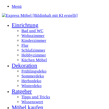
Menü
Einrichtung
Bad und WC
Wohnzimmer
Kinderzimmer
Flur
Schlafzimmer
Hobbyzimmer
Küchen Möbel
Dekoration
Frühlingsdeko
Sommerdeko
Herbstdeko
Winterdeko
Ratgeber
Tipps und Tricks
Wissenswert
Möbel kaufen