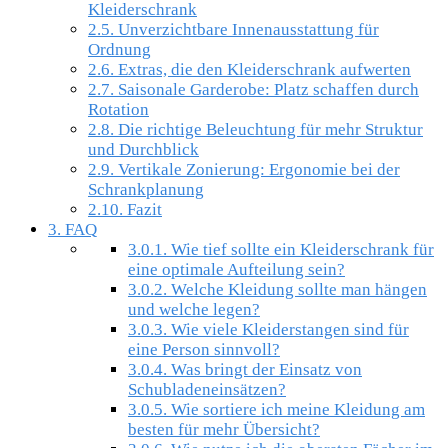
Kleiderschrank
2.5.
Unverzichtbare Innenausstattung für
Ordnung
2.6.
Extras, die den Kleiderschrank aufwerten
2.7.
Saisonale Garderobe: Platz schaffen durch
Rotation
2.8.
Die richtige Beleuchtung für mehr Struktur
und Durchblick
2.9.
Vertikale Zonierung: Ergonomie bei der
Schrankplanung
2.10.
Fazit
3.
FAQ
3.0.1.
Wie tief sollte ein Kleiderschrank für
eine optimale Aufteilung sein?
3.0.2.
Welche Kleidung sollte man hängen
und welche legen?
3.0.3.
Wie viele Kleiderstangen sind für
eine Person sinnvoll?
3.0.4.
Was bringt der Einsatz von
Schubladeneinsätzen?
3.0.5.
Wie sortiere ich meine Kleidung am
besten für mehr Übersicht?