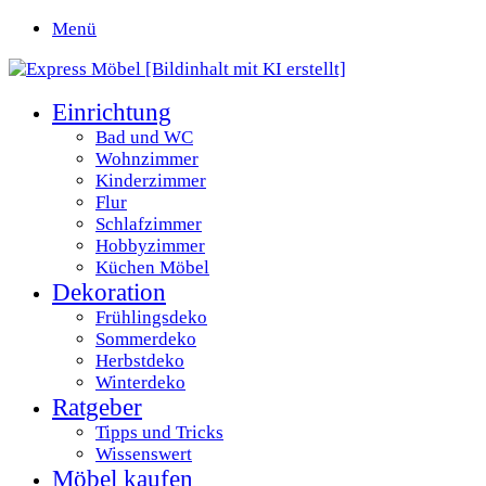
Menü
Einrichtung
Bad und WC
Wohnzimmer
Kinderzimmer
Flur
Schlafzimmer
Hobbyzimmer
Küchen Möbel
Dekoration
Frühlingsdeko
Sommerdeko
Herbstdeko
Winterdeko
Ratgeber
Tipps und Tricks
Wissenswert
Möbel kaufen