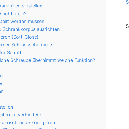
anktüren einstellen
richtig ein?
tellt werden müssen
S
: Schrankkorpus ausrichten
ren (Soft-Close)
rner Schrankscharniere
für Schritt
elche Schraube übernimmt welche Funktion?
en
en
en
tellen
ifen zu verhindern
adenschraube korrigieren