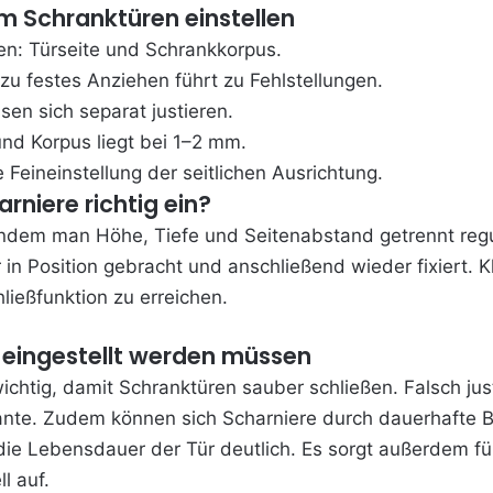
um
Schranktüren einstellen
en: Türseite und Schrankkorpus.
u festes Anziehen führt zu Fehlstellungen.
en sich separat justieren.
nd Korpus liegt bei 1–2 mm.
eineinstellung der seitlichen Ausrichtung.
rniere richtig ein?
 indem man Höhe, Tiefe und Seitenabstand getrennt regul
r in Position gebracht und anschließend wieder fixiert
ließfunktion zu erreichen.
 eingestellt werden müssen
 wichtig, damit Schranktüren sauber schließen. Falsch ju
nte. Zudem können sich Scharniere durch dauerhafte Be
 die Lebensdauer der Tür deutlich. Es sorgt außerdem f
l auf.