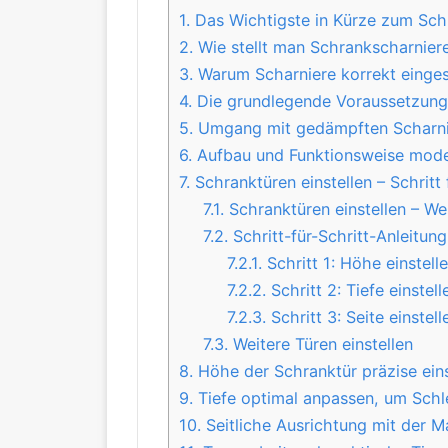
1.
Das Wichtigste in Kürze zum Schr
2.
Wie stellt man Schrankscharniere 
3.
Warum Scharniere korrekt einges
4.
Die grundlegende Voraussetzung
5.
Umgang mit gedämpften Scharnie
6.
Aufbau und Funktionsweise mode
7.
Schranktüren einstellen – Schritt 
7.1.
Schranktüren einstellen – W
7.2.
Schritt-für-Schritt-Anleitung
7.2.1.
Schritt 1: Höhe einstell
7.2.2.
Schritt 2: Tiefe einstell
7.2.3.
Schritt 3: Seite einstell
7.3.
Weitere Türen einstellen
8.
Höhe der Schranktür präzise eins
9.
Tiefe optimal anpassen, um Schle
10.
Seitliche Ausrichtung mit der M