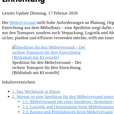
Letztes Update Dienstag, 17 Februar 2026
Der
Möbelversand
stellt hohe Anforderungen an Planung, Org
Einrichtung aus dem Möbelhaus – eine Spedition sorgt dafür
nur den Transport, sondern auch Verpackung, Logistik und Ab
sicher, planbar und effizient versenden möchte, trifft mit eine
Spedition für den Möbelversand – Der
sichere Transport für Ihre Einrichtung
[Bildinhalt mit KI erstellt]
Inhaltsverzeichnis
1.
Das Wichtigste in Kürze
2.
Warum ist eine Spedition für den Möbelversand sinnv
2.1.
Möbelversand mit einer Spedition: Sicherheit
2.2.
Logistik und Organisation beim Möbeltranspo
2.3.
Kosten und Preisfaktoren beim Möbelversand