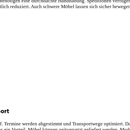
benötigen eine durchdachte Handhabung. Speditionen verfügen
tlich reduziert. Auch schwere Möbel lassen sich sicher beweg
port
uf. Termine werden abgestimmt und Transportwege optimiert. Da
 ein Vorteil. Möbel können zeitversetzt geliefert werden. Mo