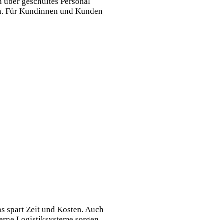
 über geschultes Personal
en. Für Kundinnen und Kunden
s spart Zeit und Kosten. Auch
derne Logistiksysteme sorgen