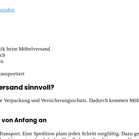
rsenden
stik beim Möbelversand
uch
en
ansportiert
ersand sinnvoll?
here Verpackung und Versicherungsschutz. Dadurch kommen Möbe
t von Anfang an
ansport. Eine Spedition plant jeden Schritt sorgfältig. Dazu 