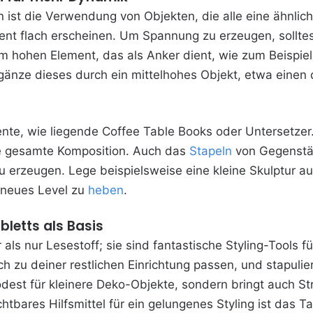
n ist die Verwendung von Objekten, die alle eine ähnlic
ent flach erscheinen. Um Spannung zu erzeugen, solltes
m hohen Element, das als Anker dient, wie zum Beispiel
gänze dieses durch ein mittelhohes Objekt, etwa einen d
nte, wie liegende Coffee Table Books oder Untersetzer
e gesamte Komposition. Auch das
Stapeln
von Gegenstän
 erzeugen. Lege beispielsweise eine kleine Skulptur au
 neues Level zu
heben
.
bletts als Basis
ls nur Lesestoff; sie sind fantastische Styling-Tools fü
ch zu deiner restlichen Einrichtung passen, und stapulie
odest für kleinere Deko-Objekte, sondern bringt auch Str
tbares Hilfsmittel für ein gelungenes Styling ist das Ta