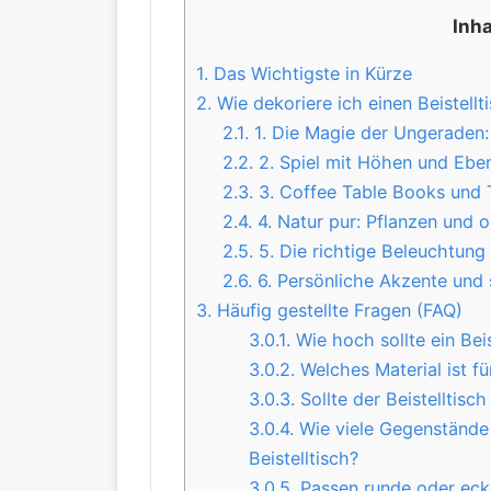
Inh
1.
Das Wichtigste in Kürze
2.
Wie dekoriere ich einen Beistellti
2.1.
1. Die Magie der Ungeraden:
2.2.
2. Spiel mit Höhen und Ebe
2.3.
3. Coffee Table Books und T
2.4.
4. Natur pur: Pflanzen und 
2.5.
5. Die richtige Beleuchtung
2.6.
6. Persönliche Akzente und 
3.
Häufig gestellte Fragen (FAQ)
3.0.1.
Wie hoch sollte ein Beis
3.0.2.
Welches Material ist fü
3.0.3.
Sollte der Beistelltis
3.0.4.
Wie viele Gegenstände 
Beistelltisch?
3.0.5.
Passen runde oder ecki