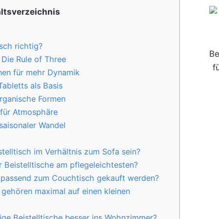
altsverzeichnis
sch richtig?
Be
 Die Rule of Three
f
nen für mehr Dynamik
abletts als Basis
organische Formen
 für Atmosphäre
saisonaler Wandel
telltisch im Verhältnis zum Sofa sein?
r Beistelltische am pflegeleichtesten?
ch passend zum Couchtisch gekauft werden?
gehören maximal auf einen kleinen
ge Beistelltische besser ins Wohnzimmer?