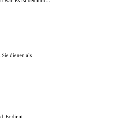
lär war. Es ist bekannt…
 Sie dienen als
rd. Er dient…