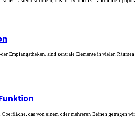
torisches Tasteninstrument, das im 18. und 19. Jahrhundert popu
on
oder Empfangstheken, sind zentrale Elemente in vielen Räumen.
 Funktion
hen Oberfläche, das von einem oder mehreren Beinen getragen wi